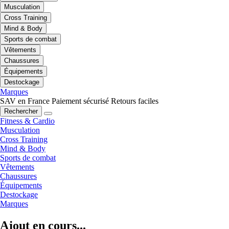
Musculation
Cross Training
Mind & Body
Sports de combat
Vêtements
Chaussures
Équipements
Destockage
Marques
SAV en France
Paiement sécurisé
Retours faciles
Rechercher
Fitness & Cardio
Musculation
Cross Training
Mind & Body
Sports de combat
Vêtements
Chaussures
Équipements
Destockage
Marques
Ajout en cours...