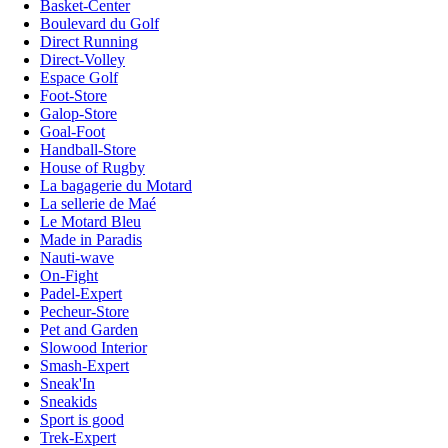
Basket-Center
Boulevard du Golf
Direct Running
Direct-Volley
Espace Golf
Foot-Store
Galop-Store
Goal-Foot
Handball-Store
House of Rugby
La bagagerie du Motard
La sellerie de Maé
Le Motard Bleu
Made in Paradis
Nauti-wave
On-Fight
Padel-Expert
Pecheur-Store
Pet and Garden
Slowood Interior
Smash-Expert
Sneak'In
Sneakids
Sport is good
Trek-Expert