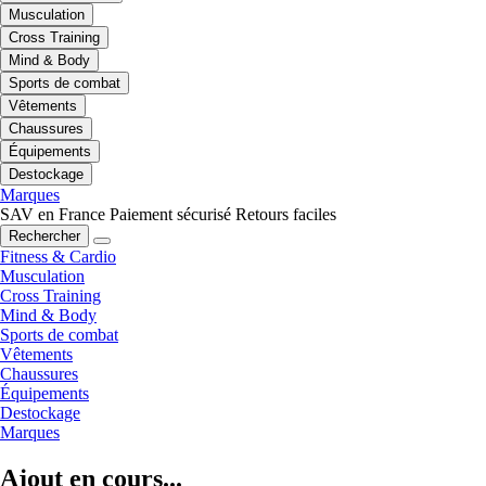
Musculation
Cross Training
Mind & Body
Sports de combat
Vêtements
Chaussures
Équipements
Destockage
Marques
SAV en France
Paiement sécurisé
Retours faciles
Rechercher
Fitness & Cardio
Musculation
Cross Training
Mind & Body
Sports de combat
Vêtements
Chaussures
Équipements
Destockage
Marques
Ajout en cours...