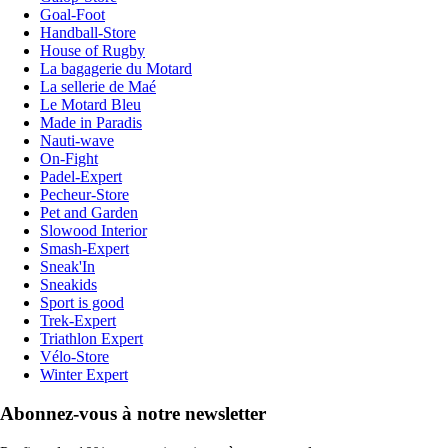
Goal-Foot
Handball-Store
House of Rugby
La bagagerie du Motard
La sellerie de Maé
Le Motard Bleu
Made in Paradis
Nauti-wave
On-Fight
Padel-Expert
Pecheur-Store
Pet and Garden
Slowood Interior
Smash-Expert
Sneak'In
Sneakids
Sport is good
Trek-Expert
Triathlon Expert
Vélo-Store
Winter Expert
Abonnez-vous à notre newsletter