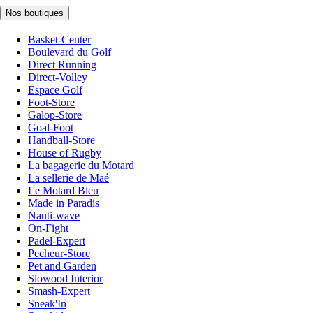
Nos boutiques
Basket-Center
Boulevard du Golf
Direct Running
Direct-Volley
Espace Golf
Foot-Store
Galop-Store
Goal-Foot
Handball-Store
House of Rugby
La bagagerie du Motard
La sellerie de Maé
Le Motard Bleu
Made in Paradis
Nauti-wave
On-Fight
Padel-Expert
Pecheur-Store
Pet and Garden
Slowood Interior
Smash-Expert
Sneak'In