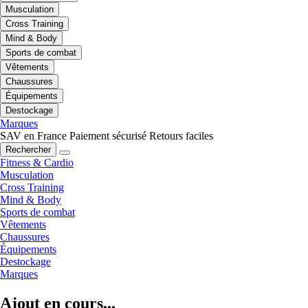
Musculation
Cross Training
Mind & Body
Sports de combat
Vêtements
Chaussures
Équipements
Destockage
Marques
SAV en France
Paiement sécurisé
Retours faciles
Rechercher
Fitness & Cardio
Musculation
Cross Training
Mind & Body
Sports de combat
Vêtements
Chaussures
Équipements
Destockage
Marques
Ajout en cours...