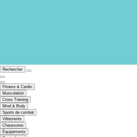
Rechercher
Fitness & Cardio
Musculation
Cross Training
Mind & Body
Sports de combat
Vêtements
Chaussures
Équipements