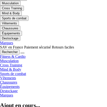
Musculation
Cross Training
Mind & Body
Sports de combat
Vêtements
Chaussures
Équipements
Destockage
Marques
SAV en France
Paiement sécurisé
Retours faciles
Rechercher
Fitness & Cardio
Musculation
Cross Training
Mind & Body
Sports de combat
Vêtements
Chaussures
Équipements
Destockage
Marques
Ajout en cours...