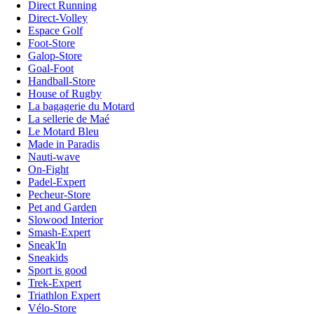
Direct Running
Direct-Volley
Espace Golf
Foot-Store
Galop-Store
Goal-Foot
Handball-Store
House of Rugby
La bagagerie du Motard
La sellerie de Maé
Le Motard Bleu
Made in Paradis
Nauti-wave
On-Fight
Padel-Expert
Pecheur-Store
Pet and Garden
Slowood Interior
Smash-Expert
Sneak'In
Sneakids
Sport is good
Trek-Expert
Triathlon Expert
Vélo-Store