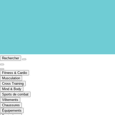
Rechercher
Fitness & Cardio
Musculation
Cross Training
Mind & Body
Sports de combat
Vêtements
Chaussures
Équipements