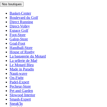
Nos boutiques
Basket-Center
Boulevard du Golf
Direct Running
Direct-Volley
Espace Golf
Foot-Store
Galop-Store
Goal-Foot
Handball-Store
House of Rugby
La bagagerie du Motard
La sellerie de Maé
Le Motard Bleu
Made in Paradis
Nauti-wave
On-Fight
Padel-Expert
Pecheur-Store
Pet and Garden
Slowood Interior
Smash-Expert
Sneak'In