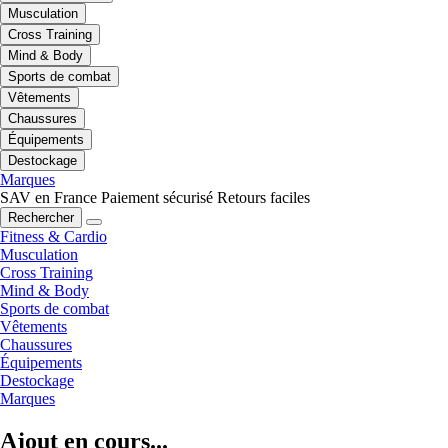
Musculation
Cross Training
Mind & Body
Sports de combat
Vêtements
Chaussures
Équipements
Destockage
Marques
SAV en France
Paiement sécurisé
Retours faciles
Rechercher
Fitness & Cardio
Musculation
Cross Training
Mind & Body
Sports de combat
Vêtements
Chaussures
Équipements
Destockage
Marques
Ajout en cours...