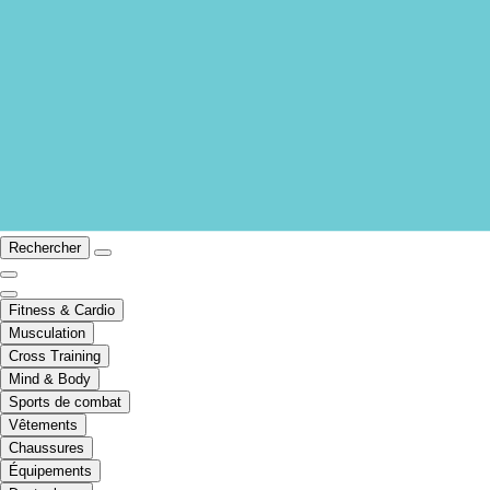
Rechercher
Fitness & Cardio
Musculation
Cross Training
Mind & Body
Sports de combat
Vêtements
Chaussures
Équipements