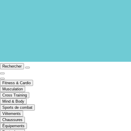
Rechercher
Fitness & Cardio
Musculation
Cross Training
Mind & Body
Sports de combat
Vêtements
Chaussures
Équipements