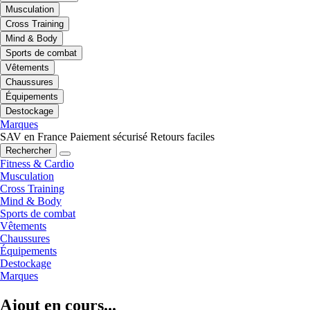
Musculation
Cross Training
Mind & Body
Sports de combat
Vêtements
Chaussures
Équipements
Destockage
Marques
SAV en France
Paiement sécurisé
Retours faciles
Rechercher
Fitness & Cardio
Musculation
Cross Training
Mind & Body
Sports de combat
Vêtements
Chaussures
Équipements
Destockage
Marques
Ajout en cours...