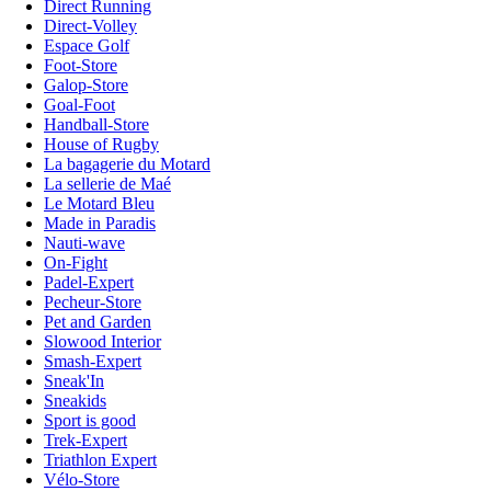
Direct Running
Direct-Volley
Espace Golf
Foot-Store
Galop-Store
Goal-Foot
Handball-Store
House of Rugby
La bagagerie du Motard
La sellerie de Maé
Le Motard Bleu
Made in Paradis
Nauti-wave
On-Fight
Padel-Expert
Pecheur-Store
Pet and Garden
Slowood Interior
Smash-Expert
Sneak'In
Sneakids
Sport is good
Trek-Expert
Triathlon Expert
Vélo-Store