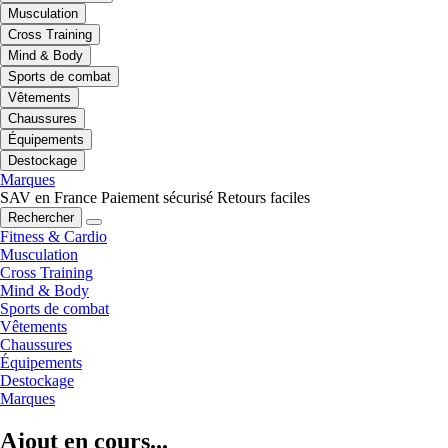
Musculation
Cross Training
Mind & Body
Sports de combat
Vêtements
Chaussures
Équipements
Destockage
Marques
SAV en France
Paiement sécurisé
Retours faciles
Rechercher
Fitness & Cardio
Musculation
Cross Training
Mind & Body
Sports de combat
Vêtements
Chaussures
Équipements
Destockage
Marques
Ajout en cours...