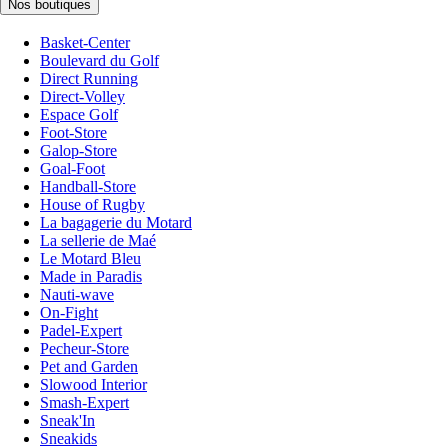
Nos boutiques
Basket-Center
Boulevard du Golf
Direct Running
Direct-Volley
Espace Golf
Foot-Store
Galop-Store
Goal-Foot
Handball-Store
House of Rugby
La bagagerie du Motard
La sellerie de Maé
Le Motard Bleu
Made in Paradis
Nauti-wave
On-Fight
Padel-Expert
Pecheur-Store
Pet and Garden
Slowood Interior
Smash-Expert
Sneak'In
Sneakids