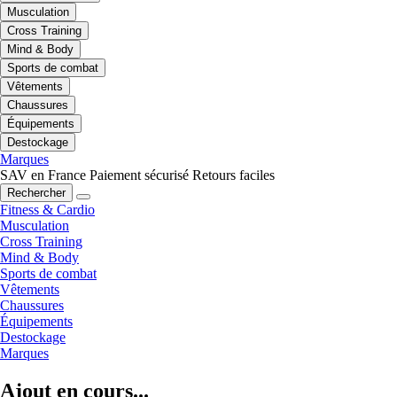
Musculation
Cross Training
Mind & Body
Sports de combat
Vêtements
Chaussures
Équipements
Destockage
Marques
SAV en France
Paiement sécurisé
Retours faciles
Rechercher
Fitness & Cardio
Musculation
Cross Training
Mind & Body
Sports de combat
Vêtements
Chaussures
Équipements
Destockage
Marques
Ajout en cours...