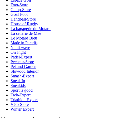
Espace Golf
Foot-Store
Galop-Store
Goal-Foot
Handball-Store
House of Rugby
La bagagerie du Motard
La sellerie de Maé
Le Motard Bleu
Made in Paradis
Nauti-wave
On-Fight
Padel-Expert
Pecheur-Store
Pet and Garden
Slowood Interior
Smash-Expert
Sneak'In
Sneakids
Sport is good
Trek-Expert
Triathlon Expert
Vélo-Store
Winter Expert