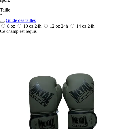
sport.
Taille
*
Guide des tailles
8 oz
10 oz
24h
12 oz
24h
14 oz
24h
Ce champ est requis