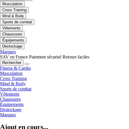
Musculation
Cross Training
Mind & Body
Sports de combat
Vêtements
Chaussures
Équipements
Destockage
Marques
SAV en France
Paiement sécurisé
Retours faciles
Rechercher
Fitness & Cardio
Musculation
Cross Training
Mind & Body
Sports de combat
Vêtements
Chaussures
Équipements
Destockage
Marques
Ajout en cours...