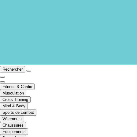
Rechercher
Fitness & Cardio
Musculation
Cross Training
Mind & Body
Sports de combat
Vêtements
Chaussures
Équipements