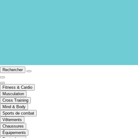
Rechercher
Fitness & Cardio
Musculation
Cross Training
Mind & Body
Sports de combat
Vêtements
Chaussures
Équipements