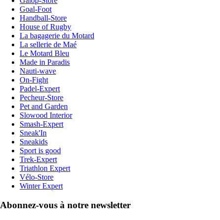
Galop-Store
Goal-Foot
Handball-Store
House of Rugby
La bagagerie du Motard
La sellerie de Maé
Le Motard Bleu
Made in Paradis
Nauti-wave
On-Fight
Padel-Expert
Pecheur-Store
Pet and Garden
Slowood Interior
Smash-Expert
Sneak'In
Sneakids
Sport is good
Trek-Expert
Triathlon Expert
Vélo-Store
Winter Expert
Abonnez-vous à notre newsletter