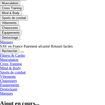
Musculation
Cross Training
Mind & Body
Sports de combat
Vêtements
Chaussures
Équipements
Destockage
Marques
SAV en France
Paiement sécurisé
Retours faciles
Rechercher
Fitness & Cardio
Musculation
Cross Training
Mind & Body
Sports de combat
Vêtements
Chaussures
Équipements
Destockage
Marques
Ajout en cours...