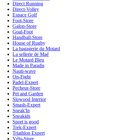
Direct Running
Direct-Volley
Espace Golf
Foot-Store
Galop-Store
Goal-Foot
Handball-Store
House of Rugby
La bagagerie du Motard
La sellerie de Maé
Le Motard Bleu
Made in Paradis
Nauti-wave
On-Fight
Padel-Expert
Pecheur-Store
Pet and Garden
Slowood Interior
Smash-Expert
Sneak'In
Sneakids
Sport is good
Trek-Expert
Triathlon Expert
Vélo-Store