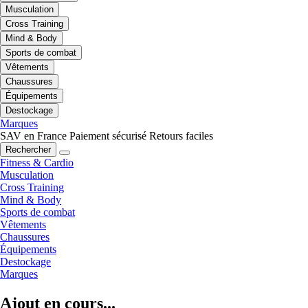
Musculation
Cross Training
Mind & Body
Sports de combat
Vêtements
Chaussures
Équipements
Destockage
Marques
SAV en France
Paiement sécurisé
Retours faciles
Rechercher
Fitness & Cardio
Musculation
Cross Training
Mind & Body
Sports de combat
Vêtements
Chaussures
Équipements
Destockage
Marques
Ajout en cours...