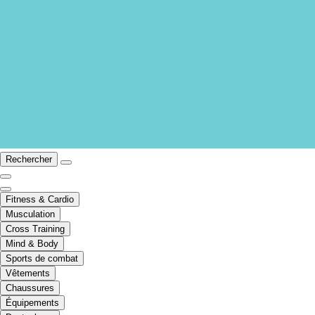
Rechercher
Fitness & Cardio
Musculation
Cross Training
Mind & Body
Sports de combat
Vêtements
Chaussures
Équipements