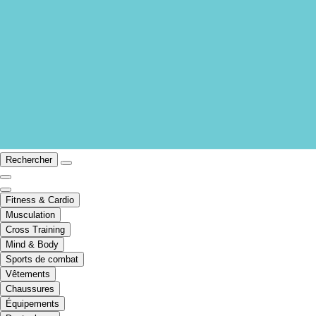
Rechercher
Fitness & Cardio
Musculation
Cross Training
Mind & Body
Sports de combat
Vêtements
Chaussures
Équipements