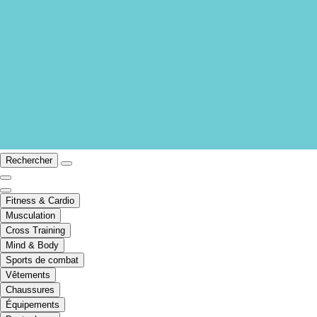
Rechercher
Fitness & Cardio
Musculation
Cross Training
Mind & Body
Sports de combat
Vêtements
Chaussures
Équipements