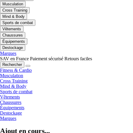
Musculation
Cross Training
Mind & Body
Sports de combat
Vêtements
Chaussures
Équipements
Destockage
Marques
SAV en France
Paiement sécurisé
Retours faciles
Rechercher
Fitness & Cardio
Musculation
Cross Training
Mind & Body
Sports de combat
Vêtements
Chaussures
Équipements
Destockage
Marques
Ajout en cours...