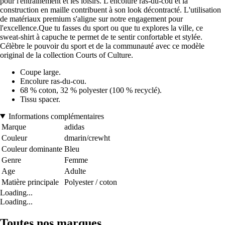
pour l'entraînement et les loisirs. L'encolure ras-du-cou et la
construction en maille contribuent à son look décontracté. L'utilisation
de matériaux premium s'aligne sur notre engagement pour
l'excellence.Que tu fasses du sport ou que tu explores la ville, ce
sweat-shirt à capuche te permet de te sentir confortable et stylée.
Célèbre le pouvoir du sport et de la communauté avec ce modèle
original de la collection Courts of Culture.
Coupe large.
Encolure ras-du-cou.
68 % coton, 32 % polyester (100 % recyclé).
Tissu spacer.
Informations complémentaires
Marque
adidas
Couleur
dmarin/crewht
Couleur dominante
Bleu
Genre
Femme
Age
Adulte
Matière principale
Polyester / coton
Loading...
Loading...
Toutes nos marques