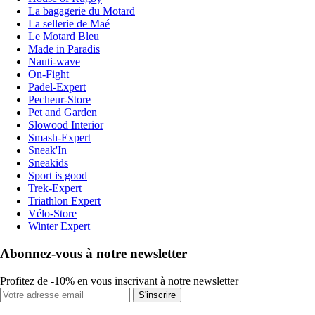
La bagagerie du Motard
La sellerie de Maé
Le Motard Bleu
Made in Paradis
Nauti-wave
On-Fight
Padel-Expert
Pecheur-Store
Pet and Garden
Slowood Interior
Smash-Expert
Sneak'In
Sneakids
Sport is good
Trek-Expert
Triathlon Expert
Vélo-Store
Winter Expert
Abonnez-vous à notre newsletter
Profitez de -10% en vous inscrivant à notre newsletter
S'inscrire