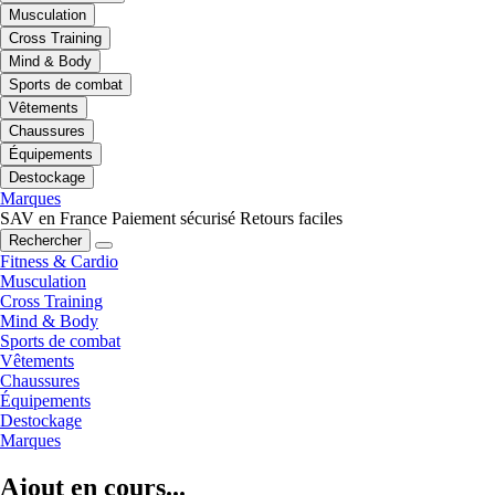
Musculation
Cross Training
Mind & Body
Sports de combat
Vêtements
Chaussures
Équipements
Destockage
Marques
SAV en France
Paiement sécurisé
Retours faciles
Rechercher
Fitness & Cardio
Musculation
Cross Training
Mind & Body
Sports de combat
Vêtements
Chaussures
Équipements
Destockage
Marques
Ajout en cours...