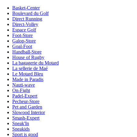
Basket-Center
Boulevard du Golf
Direct Running
Direct-Volley
Espace Golf
Foot-Store
Galop-Store
Goal-Foot
Handball-Store
House of Rugby
La bagagerie du Motard
La sellerie de Maé
Le Motard Bleu
Made in Paradis
Nauti-wave
On-Fight
Padel-Expert
Pecheur-Store
Pet and Garden
Slowood Interior
Smash-Expert
Sneak'In
Sneakids
Sport is good