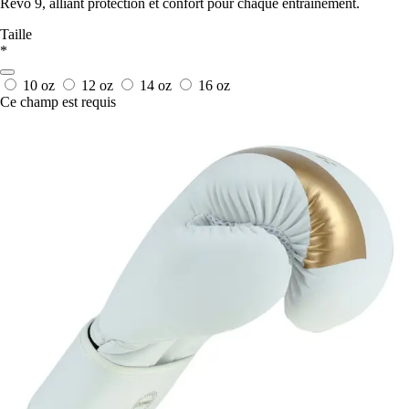
Revo 9, alliant protection et confort pour chaque entraînement.
Taille
*
10 oz
12 oz
14 oz
16 oz
Ce champ est requis