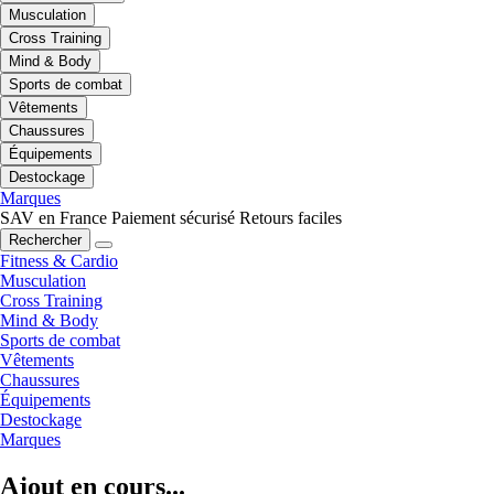
Musculation
Cross Training
Mind & Body
Sports de combat
Vêtements
Chaussures
Équipements
Destockage
Marques
SAV en France
Paiement sécurisé
Retours faciles
Rechercher
Fitness & Cardio
Musculation
Cross Training
Mind & Body
Sports de combat
Vêtements
Chaussures
Équipements
Destockage
Marques
Ajout en cours...