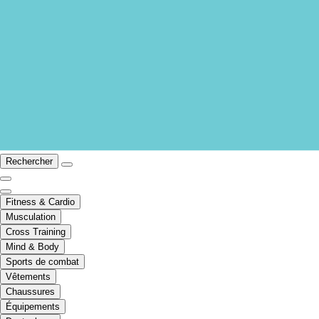
Rechercher
Fitness & Cardio
Musculation
Cross Training
Mind & Body
Sports de combat
Vêtements
Chaussures
Équipements