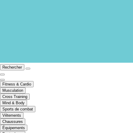
Rechercher
Fitness & Cardio
Musculation
Cross Training
Mind & Body
Sports de combat
Vêtements
Chaussures
Équipements