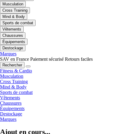
Musculation
Cross Training
Mind & Body
Sports de combat
Vêtements
Chaussures
Équipements
Destockage
Marques
SAV en France
Paiement sécurisé
Retours faciles
Rechercher
Fitness & Cardio
Musculation
Cross Training
Mind & Body
Sports de combat
Vêtements
Chaussures
Équipements
Destockage
Marques
Ajout en cours...