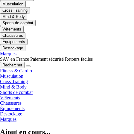
Musculation
Cross Training
Mind & Body
Sports de combat
Vêtements
Chaussures
Équipements
Destockage
Marques
SAV en France
Paiement sécurisé
Retours faciles
Rechercher
Fitness & Cardio
Musculation
Cross Training
Mind & Body
Sports de combat
Vêtements
Chaussures
Équipements
Destockage
Marques
Ajout en cours...