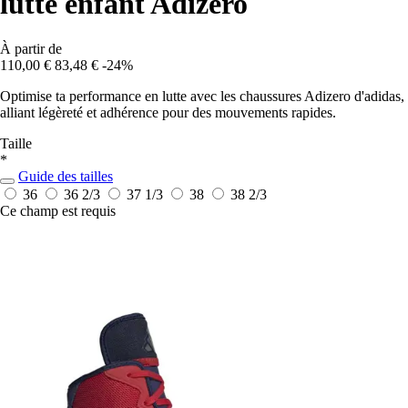
lutte enfant Adizero
À partir de
110,00 €
83,48 €
-24%
Optimise ta performance en lutte avec les chaussures Adizero d'adidas,
alliant légèreté et adhérence pour des mouvements rapides.
Taille
*
Guide des tailles
36
36 2/3
37 1/3
38
38 2/3
Ce champ est requis