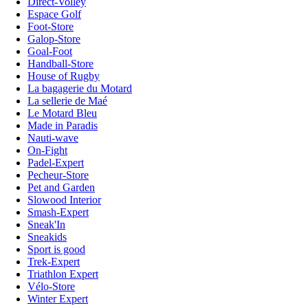
Direct-Volley
Espace Golf
Foot-Store
Galop-Store
Goal-Foot
Handball-Store
House of Rugby
La bagagerie du Motard
La sellerie de Maé
Le Motard Bleu
Made in Paradis
Nauti-wave
On-Fight
Padel-Expert
Pecheur-Store
Pet and Garden
Slowood Interior
Smash-Expert
Sneak'In
Sneakids
Sport is good
Trek-Expert
Triathlon Expert
Vélo-Store
Winter Expert