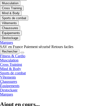
Musculation
Cross Training
Mind & Body
Sports de combat
Vêtements
Chaussures
Équipements
Destockage
Marques
SAV en France
Paiement sécurisé
Retours faciles
Rechercher
Fitness & Cardio
Musculation
Cross Training
Mind & Body
Sports de combat
Vêtements
Chaussures
Équipements
Destockage
Marques
Ajout en cours...