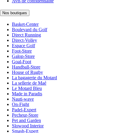
Avis de confidentialité
Nos boutiques
Basket-Center
Boulevard du Golf
Direct Running
Direct-Volley
Espace Golf
Foot-Store
Galop-Store
Goal-Foot
Handball-Store
House of Rugby
La bagagerie du Motard
La sellerie de Maé
Le Motard Bleu
Made in Paradis
Nauti-wave
On-Fight
Padel-Expert
Pecheur-Store
Pet and Garden
Slowood Interior
Smash-Expert