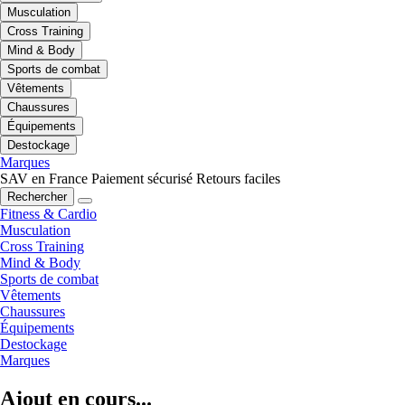
Musculation
Cross Training
Mind & Body
Sports de combat
Vêtements
Chaussures
Équipements
Destockage
Marques
SAV en France
Paiement sécurisé
Retours faciles
Rechercher
Fitness & Cardio
Musculation
Cross Training
Mind & Body
Sports de combat
Vêtements
Chaussures
Équipements
Destockage
Marques
Ajout en cours...