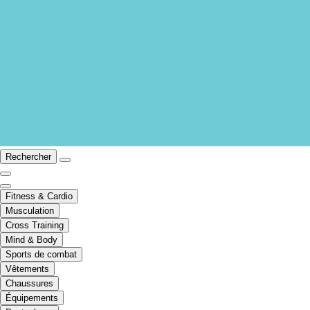
Rechercher
Fitness & Cardio
Musculation
Cross Training
Mind & Body
Sports de combat
Vêtements
Chaussures
Équipements