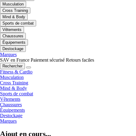
Musculation
Cross Training
Mind & Body
Sports de combat
Vêtements
Chaussures
Équipements
Destockage
Marques
SAV en France
Paiement sécurisé
Retours faciles
Rechercher
Fitness & Cardio
Musculation
Cross Training
Mind & Body
Sports de combat
Vêtements
Chaussures
Équipements
Destockage
Marques
Ajout en cours...