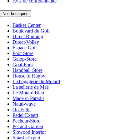
Avis de confidentialité
Nos boutiques
Basket-Center
Boulevard du Golf
Direct Running
Direct-Volley
Espace Golf
Foot-Store
Galop-Store
Goal-Foot
Handball-Store
House of Rugby
La bagagerie du Motard
La sellerie de Maé
Le Motard Bleu
Made in Paradis
Nauti-wave
On-Fight
Padel-Expert
Pecheur-Store
Pet and Garden
Slowood Interior
Smash-Expert