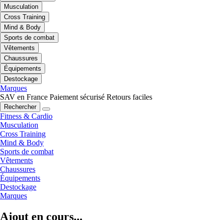
Musculation
Cross Training
Mind & Body
Sports de combat
Vêtements
Chaussures
Équipements
Destockage
Marques
SAV en France
Paiement sécurisé
Retours faciles
Rechercher
Fitness & Cardio
Musculation
Cross Training
Mind & Body
Sports de combat
Vêtements
Chaussures
Équipements
Destockage
Marques
Ajout en cours...