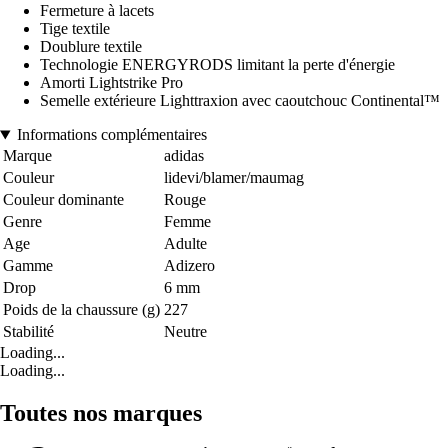
Fermeture à lacets
Tige textile
Doublure textile
Technologie ENERGYRODS limitant la perte d'énergie
Amorti Lightstrike Pro
Semelle extérieure Lighttraxion avec caoutchouc Continental™
Informations complémentaires
Marque
adidas
Couleur
lidevi/blamer/maumag
Couleur dominante
Rouge
Genre
Femme
Age
Adulte
Gamme
Adizero
Drop
6 mm
Poids de la chaussure (g)
227
Stabilité
Neutre
Loading...
Loading...
Toutes nos marques