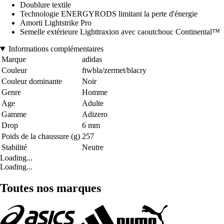
Doublure textile
Technologie ENERGYRODS limitant la perte d'énergie
Amorti Lightstrike Pro
Semelle extérieure Lighttraxion avec caoutchouc Continental™
Informations complémentaires
Marque
adidas
Couleur
ftwbla/zermet/blacry
Couleur dominante
Noir
Genre
Homme
Age
Adulte
Gamme
Adizero
Drop
6 mm
Poids de la chaussure (g)
257
Stabilité
Neutre
Loading...
Loading...
Toutes nos marques