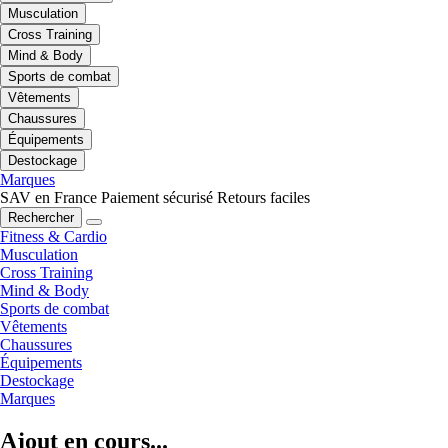
Musculation
Cross Training
Mind & Body
Sports de combat
Vêtements
Chaussures
Équipements
Destockage
Marques
SAV en France
Paiement sécurisé
Retours faciles
Rechercher
Fitness & Cardio
Musculation
Cross Training
Mind & Body
Sports de combat
Vêtements
Chaussures
Équipements
Destockage
Marques
Ajout en cours...