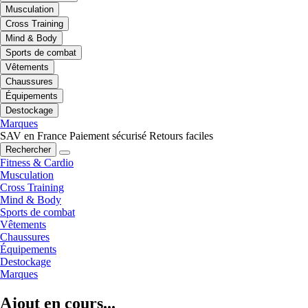
Musculation
Cross Training
Mind & Body
Sports de combat
Vêtements
Chaussures
Équipements
Destockage
Marques
SAV en France
Paiement sécurisé
Retours faciles
Rechercher
Fitness & Cardio
Musculation
Cross Training
Mind & Body
Sports de combat
Vêtements
Chaussures
Équipements
Destockage
Marques
Ajout en cours...