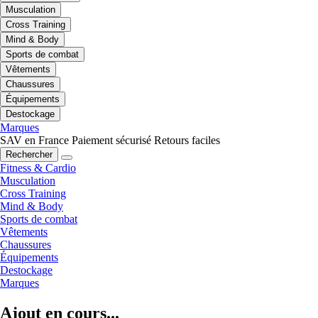
Musculation
Cross Training
Mind & Body
Sports de combat
Vêtements
Chaussures
Équipements
Destockage
Marques
SAV en France
Paiement sécurisé
Retours faciles
Rechercher
Fitness & Cardio
Musculation
Cross Training
Mind & Body
Sports de combat
Vêtements
Chaussures
Équipements
Destockage
Marques
Ajout en cours...