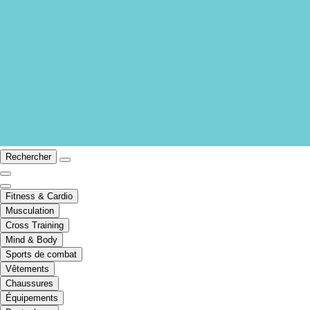
Rechercher
Fitness & Cardio
Musculation
Cross Training
Mind & Body
Sports de combat
Vêtements
Chaussures
Équipements