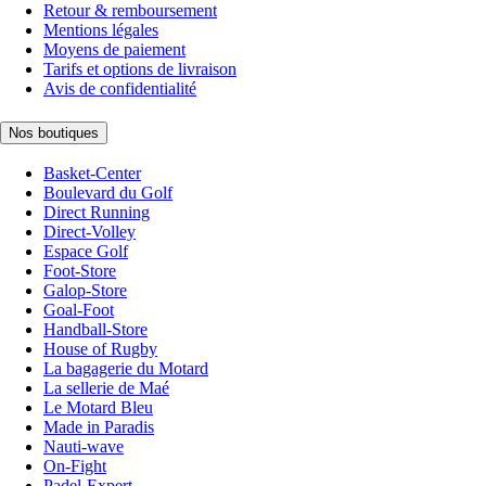
Retour & remboursement
Mentions légales
Moyens de paiement
Tarifs et options de livraison
Avis de confidentialité
Nos boutiques
Basket-Center
Boulevard du Golf
Direct Running
Direct-Volley
Espace Golf
Foot-Store
Galop-Store
Goal-Foot
Handball-Store
House of Rugby
La bagagerie du Motard
La sellerie de Maé
Le Motard Bleu
Made in Paradis
Nauti-wave
On-Fight
Padel-Expert