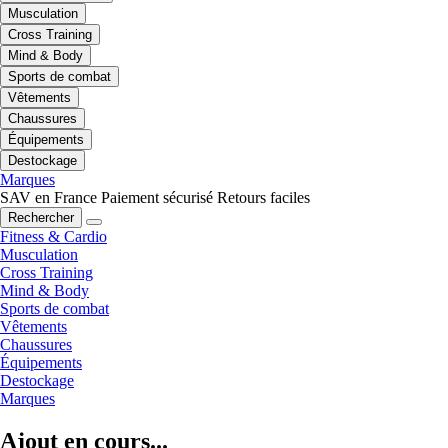
Musculation
Cross Training
Mind & Body
Sports de combat
Vêtements
Chaussures
Équipements
Destockage
Marques
SAV en France
Paiement sécurisé
Retours faciles
Rechercher
Fitness & Cardio
Musculation
Cross Training
Mind & Body
Sports de combat
Vêtements
Chaussures
Équipements
Destockage
Marques
Ajout en cours...