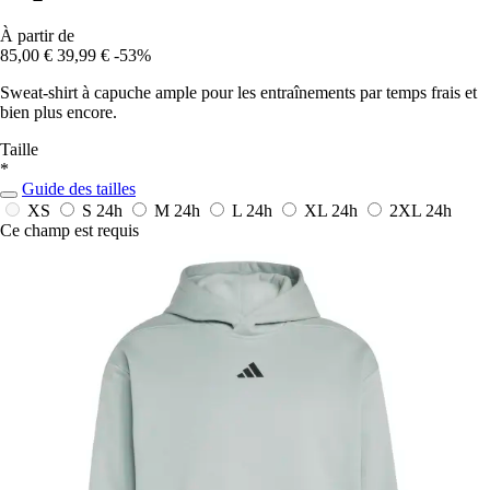
À partir de
85,00 €
39,99 €
-53%
Sweat-shirt à capuche ample pour les entraînements par temps frais et
bien plus encore.
Taille
*
Guide des tailles
XS
S
24h
M
24h
L
24h
XL
24h
2XL
24h
Ce champ est requis