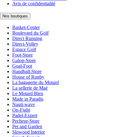
Avis de confidentialité
Nos boutiques
Basket-Center
Boulevard du Golf
Direct Running
Direct-Volley
Espace Golf
Foot-Store
Galop-Store
Goal-Foot
Handball-Store
House of Rugby
La bagagerie du Motard
La sellerie de Maé
Le Motard Bleu
Made in Paradis
Nauti-wave
On-Fight
Padel-Expert
Pecheur-Store
Pet and Garden
Slowood Interior