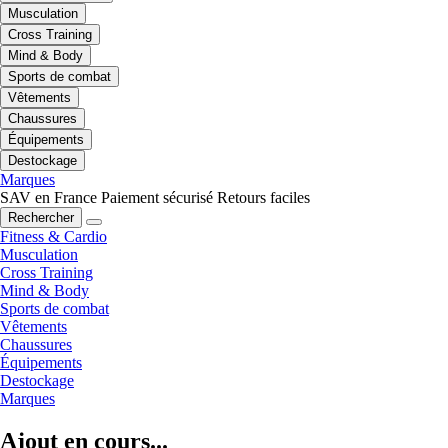
Musculation
Cross Training
Mind & Body
Sports de combat
Vêtements
Chaussures
Équipements
Destockage
Marques
SAV en France
Paiement sécurisé
Retours faciles
Rechercher
Fitness & Cardio
Musculation
Cross Training
Mind & Body
Sports de combat
Vêtements
Chaussures
Équipements
Destockage
Marques
Ajout en cours...