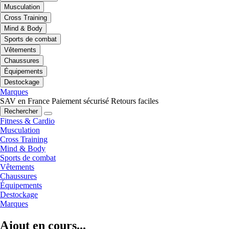
Musculation
Cross Training
Mind & Body
Sports de combat
Vêtements
Chaussures
Équipements
Destockage
Marques
SAV en France
Paiement sécurisé
Retours faciles
Rechercher
Fitness & Cardio
Musculation
Cross Training
Mind & Body
Sports de combat
Vêtements
Chaussures
Équipements
Destockage
Marques
Ajout en cours...