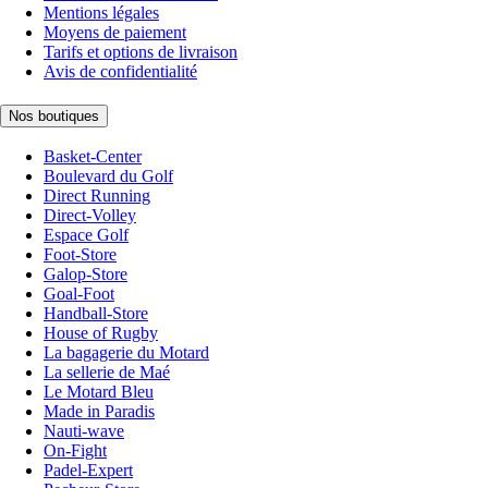
Mentions légales
Moyens de paiement
Tarifs et options de livraison
Avis de confidentialité
Nos boutiques
Basket-Center
Boulevard du Golf
Direct Running
Direct-Volley
Espace Golf
Foot-Store
Galop-Store
Goal-Foot
Handball-Store
House of Rugby
La bagagerie du Motard
La sellerie de Maé
Le Motard Bleu
Made in Paradis
Nauti-wave
On-Fight
Padel-Expert