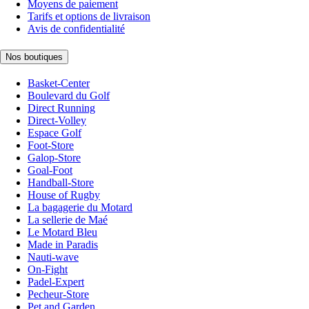
Moyens de paiement
Tarifs et options de livraison
Avis de confidentialité
Nos boutiques
Basket-Center
Boulevard du Golf
Direct Running
Direct-Volley
Espace Golf
Foot-Store
Galop-Store
Goal-Foot
Handball-Store
House of Rugby
La bagagerie du Motard
La sellerie de Maé
Le Motard Bleu
Made in Paradis
Nauti-wave
On-Fight
Padel-Expert
Pecheur-Store
Pet and Garden