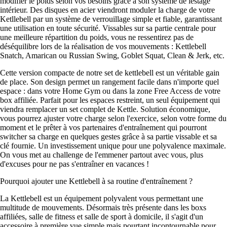
modifier le poids selon vos besoins grâce à son système de lestage
intérieur. Des disques en acier viendront moduler la charge de votre
Ketllebell par un système de verrouillage simple et fiable, garantissant
une utilisation en toute sécurité. Vissables sur sa partie centrale pour
une meilleure répartition du poids, vous ne ressentirez pas de
déséquilibre lors de la réalisation de vos mouvements : Kettlebell
Snatch, Amarican ou Russian Swing, Goblet Squat, Clean & Jerk, etc.
Cette version compacte de notre set de kettlebell est un véritable gain
de place. Son design permet un rangement facile dans n'importe quel
espace : dans votre Home Gym ou dans la zone Free Access de votre
box affiliée. Parfait pour les espaces restreint, un seul équipement qui
viendra remplacer un set complet de Kettle. Solution économique,
vous pourrez ajuster votre charge selon l'exercice, selon votre forme du
moment et le prêter à vos partenaires d'entraînement qui pourront
switcher sa charge en quelques gestes grâce à sa partie vissable et sa
clé fournie. Un investissement unique pour une polyvalence maximale.
On vous met au challenge de l'emmener partout avec vous, plus
d'excuses pour ne pas s'entraîner en vacances !
Pourquoi ajouter une Kettlebell à sa routine d'entraînement ?
La Kettlebell est un équipement polyvalent vous permettant une
multitude de mouvements. Désormais très présente dans les boxs
affiliées, salle de fitness et salle de sport à domicile, il s'agit d'un
accessoire à première vue simple mais pourtant incontournable pour