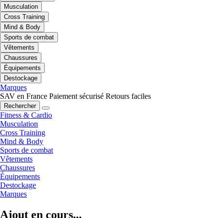
Musculation
Cross Training
Mind & Body
Sports de combat
Vêtements
Chaussures
Équipements
Destockage
Marques
SAV en France
Paiement sécurisé
Retours faciles
Rechercher
Fitness & Cardio
Musculation
Cross Training
Mind & Body
Sports de combat
Vêtements
Chaussures
Équipements
Destockage
Marques
Ajout en cours...