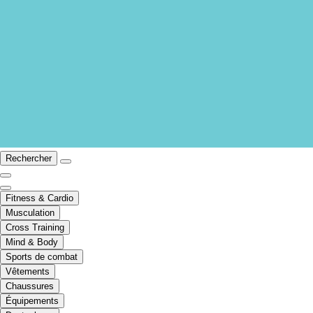
Rechercher
Fitness & Cardio
Musculation
Cross Training
Mind & Body
Sports de combat
Vêtements
Chaussures
Équipements