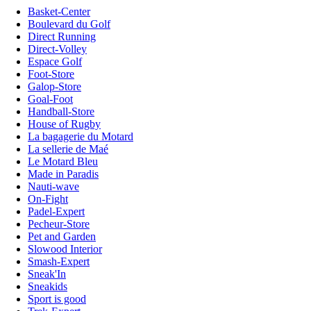
Basket-Center
Boulevard du Golf
Direct Running
Direct-Volley
Espace Golf
Foot-Store
Galop-Store
Goal-Foot
Handball-Store
House of Rugby
La bagagerie du Motard
La sellerie de Maé
Le Motard Bleu
Made in Paradis
Nauti-wave
On-Fight
Padel-Expert
Pecheur-Store
Pet and Garden
Slowood Interior
Smash-Expert
Sneak'In
Sneakids
Sport is good