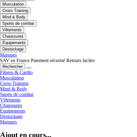
Musculation
Cross Training
Mind & Body
Sports de combat
Vêtements
Chaussures
Équipements
Destockage
Marques
SAV en France
Paiement sécurisé
Retours faciles
Rechercher
Fitness & Cardio
Musculation
Cross Training
Mind & Body
Sports de combat
Vêtements
Chaussures
Équipements
Destockage
Marques
Ajout en cours...