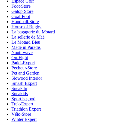
Espace Golf
Foot-Store
Galop-Store
Goal-Foot
Handball-Store
House of Rugby
La bagagerie du Motard
La sellerie de Maé
Le Motard Bleu
Made in Paradis
Nauti-wave
On-Fight
Padel-Expert
Pecheur-Store
Pet and Garden
Slowood Interior
Smash-Expert
Sneak'In
Sneakids
Sport is good
Trek-Expert
Triathlon Expert
Vélo-Store
Winter Expert