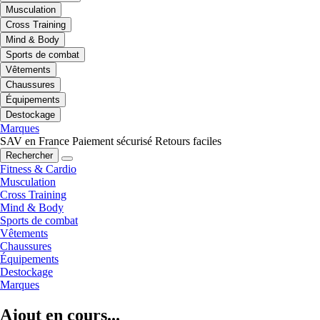
Musculation
Cross Training
Mind & Body
Sports de combat
Vêtements
Chaussures
Équipements
Destockage
Marques
SAV en France
Paiement sécurisé
Retours faciles
Rechercher
Fitness & Cardio
Musculation
Cross Training
Mind & Body
Sports de combat
Vêtements
Chaussures
Équipements
Destockage
Marques
Ajout en cours...