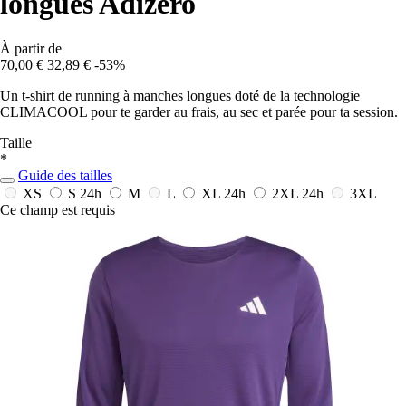
longues Adizero
À partir de
70,00 €
32,89 €
-53%
Un t-shirt de running à manches longues doté de la technologie
CLIMACOOL pour te garder au frais, au sec et parée pour ta session.
Taille
*
Guide des tailles
XS
S
24h
M
L
XL
24h
2XL
24h
3XL
Ce champ est requis