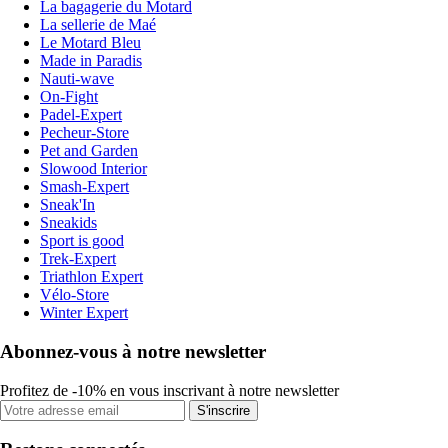
La bagagerie du Motard
La sellerie de Maé
Le Motard Bleu
Made in Paradis
Nauti-wave
On-Fight
Padel-Expert
Pecheur-Store
Pet and Garden
Slowood Interior
Smash-Expert
Sneak'In
Sneakids
Sport is good
Trek-Expert
Triathlon Expert
Vélo-Store
Winter Expert
Abonnez-vous à notre newsletter
Profitez de -10% en vous inscrivant à notre newsletter
S'inscrire