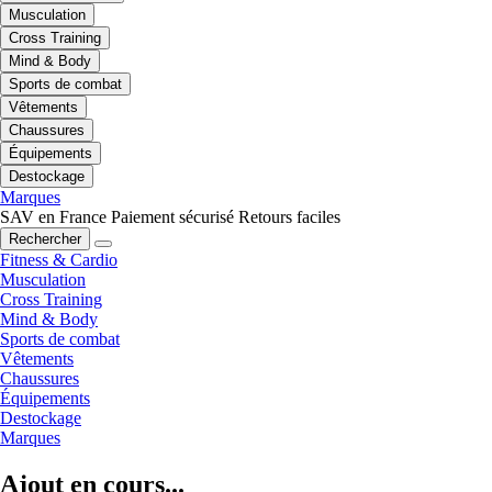
Musculation
Cross Training
Mind & Body
Sports de combat
Vêtements
Chaussures
Équipements
Destockage
Marques
SAV en France
Paiement sécurisé
Retours faciles
Rechercher
Fitness & Cardio
Musculation
Cross Training
Mind & Body
Sports de combat
Vêtements
Chaussures
Équipements
Destockage
Marques
Ajout en cours...