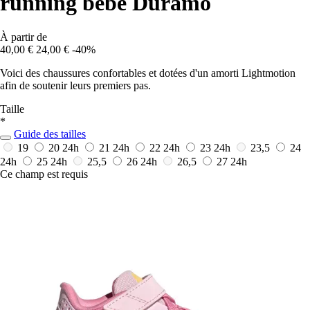
running bébé Duramo
À partir de
40,00 €
24,00 €
-40%
Voici des chaussures confortables et dotées d'un amorti Lightmotion
afin de soutenir leurs premiers pas.
Taille
*
Guide des tailles
19
20
24h
21
24h
22
24h
23
24h
23,5
24
24h
25
24h
25,5
26
24h
26,5
27
24h
Ce champ est requis