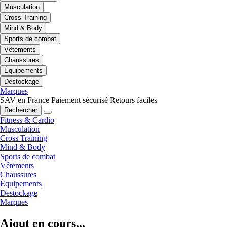
Musculation
Cross Training
Mind & Body
Sports de combat
Vêtements
Chaussures
Équipements
Destockage
Marques
SAV en France
Paiement sécurisé
Retours faciles
Rechercher
Fitness & Cardio
Musculation
Cross Training
Mind & Body
Sports de combat
Vêtements
Chaussures
Équipements
Destockage
Marques
Ajout en cours...