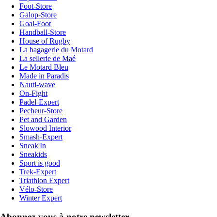
Foot-Store
Galop-Store
Goal-Foot
Handball-Store
House of Rugby
La bagagerie du Motard
La sellerie de Maé
Le Motard Bleu
Made in Paradis
Nauti-wave
On-Fight
Padel-Expert
Pecheur-Store
Pet and Garden
Slowood Interior
Smash-Expert
Sneak'In
Sneakids
Sport is good
Trek-Expert
Triathlon Expert
Vélo-Store
Winter Expert
Abonnez-vous à notre newsletter