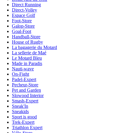
Direct Running
Direct-Volley
Espace Golf
Foot-Store
Galop-Store
Goal-Foot
Handball-Store
House of Rugby
La bagagerie du Motard
La sellerie de Maé
Le Motard Bleu
Made in Paradis
Nauti-wave
On-Fight
Padel-Expert
Pecheur-Store
Pet and Garden
Slowood Interior
Smash-Expert
Sneak'In
Sneakids
Sport is good
Trek-Expert
Triathlon Expert
Vélo-Store