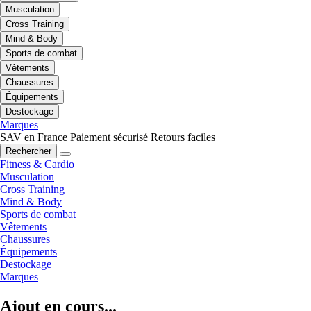
Musculation
Cross Training
Mind & Body
Sports de combat
Vêtements
Chaussures
Équipements
Destockage
Marques
SAV en France
Paiement sécurisé
Retours faciles
Rechercher
Fitness & Cardio
Musculation
Cross Training
Mind & Body
Sports de combat
Vêtements
Chaussures
Équipements
Destockage
Marques
Ajout en cours...