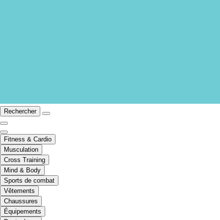
Rechercher
Fitness & Cardio
Musculation
Cross Training
Mind & Body
Sports de combat
Vêtements
Chaussures
Équipements