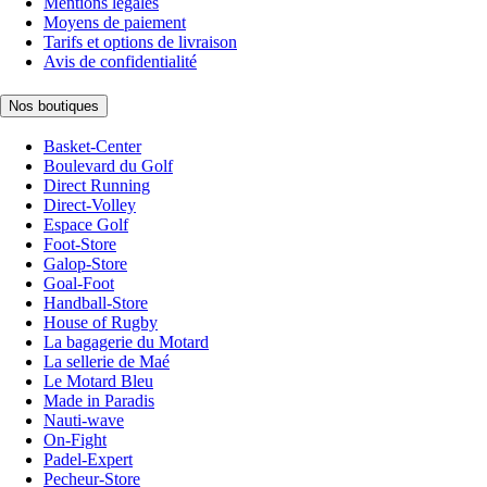
Mentions légales
Moyens de paiement
Tarifs et options de livraison
Avis de confidentialité
Nos boutiques
Basket-Center
Boulevard du Golf
Direct Running
Direct-Volley
Espace Golf
Foot-Store
Galop-Store
Goal-Foot
Handball-Store
House of Rugby
La bagagerie du Motard
La sellerie de Maé
Le Motard Bleu
Made in Paradis
Nauti-wave
On-Fight
Padel-Expert
Pecheur-Store