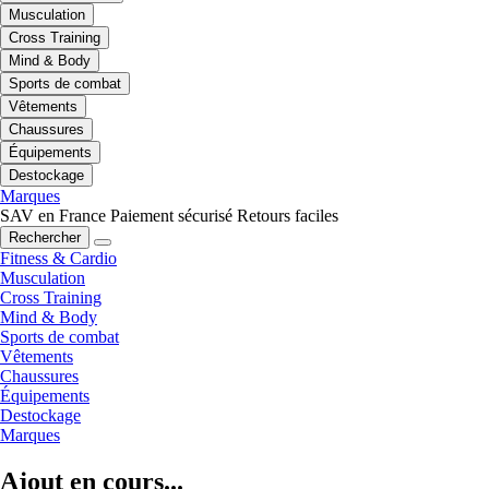
Musculation
Cross Training
Mind & Body
Sports de combat
Vêtements
Chaussures
Équipements
Destockage
Marques
SAV en France
Paiement sécurisé
Retours faciles
Rechercher
Fitness & Cardio
Musculation
Cross Training
Mind & Body
Sports de combat
Vêtements
Chaussures
Équipements
Destockage
Marques
Ajout en cours...