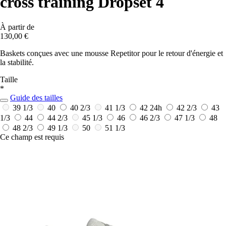
cross training Dropset 4
À partir de
130,00 €
Baskets conçues avec une mousse Repetitor pour le retour d'énergie et
la stabilité.
Taille
*
Guide des tailles
39 1/3
40
40 2/3
41 1/3
42
24h
42 2/3
43
1/3
44
44 2/3
45 1/3
46
46 2/3
47 1/3
48
48 2/3
49 1/3
50
51 1/3
Ce champ est requis