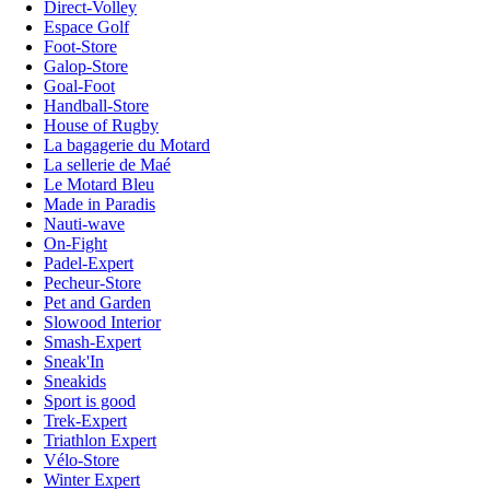
Direct-Volley
Espace Golf
Foot-Store
Galop-Store
Goal-Foot
Handball-Store
House of Rugby
La bagagerie du Motard
La sellerie de Maé
Le Motard Bleu
Made in Paradis
Nauti-wave
On-Fight
Padel-Expert
Pecheur-Store
Pet and Garden
Slowood Interior
Smash-Expert
Sneak'In
Sneakids
Sport is good
Trek-Expert
Triathlon Expert
Vélo-Store
Winter Expert