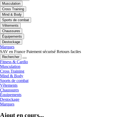
Musculation
Cross Training
Mind & Body
Sports de combat
Vêtements
Chaussures
Équipements
Destockage
Marques
SAV en France
Paiement sécurisé
Retours faciles
Rechercher
Fitness & Cardio
Musculation
Cross Training
Mind & Body
Sports de combat
Vêtements
Chaussures
Équipements
Destockage
Marques
Ajout en cours...