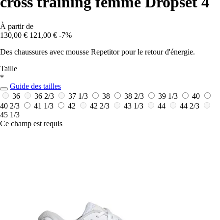
cross training femme Dropset 4
À partir de
130,00 €
121,00 €
-7%
Des chaussures avec mousse Repetitor pour le retour d'énergie.
Taille
*
Guide des tailles
36
36 2/3
37 1/3
38
38 2/3
39 1/3
40
40 2/3
41 1/3
42
42 2/3
43 1/3
44
44 2/3
45 1/3
Ce champ est requis