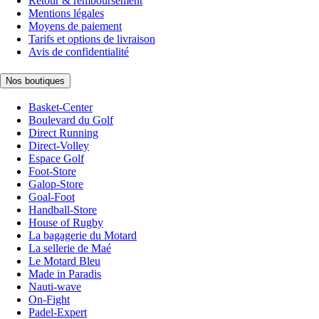
Retour & remboursement
Mentions légales
Moyens de paiement
Tarifs et options de livraison
Avis de confidentialité
Nos boutiques
Basket-Center
Boulevard du Golf
Direct Running
Direct-Volley
Espace Golf
Foot-Store
Galop-Store
Goal-Foot
Handball-Store
House of Rugby
La bagagerie du Motard
La sellerie de Maé
Le Motard Bleu
Made in Paradis
Nauti-wave
On-Fight
Padel-Expert