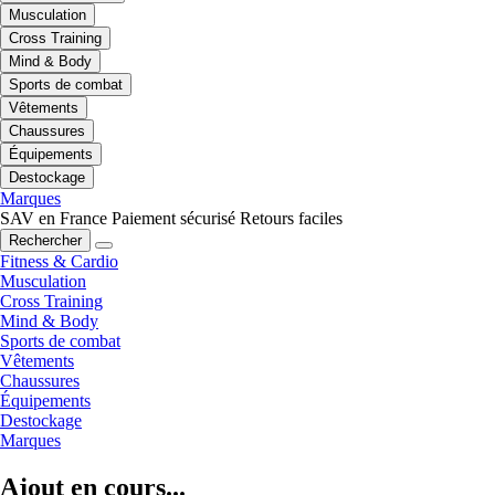
Musculation
Cross Training
Mind & Body
Sports de combat
Vêtements
Chaussures
Équipements
Destockage
Marques
SAV en France
Paiement sécurisé
Retours faciles
Rechercher
Fitness & Cardio
Musculation
Cross Training
Mind & Body
Sports de combat
Vêtements
Chaussures
Équipements
Destockage
Marques
Ajout en cours...